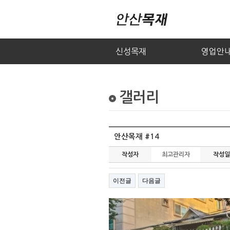
신성목재
영업안
갤러리
안산목재 #14
작성자
최고관리자
작성일
이전글
다음글